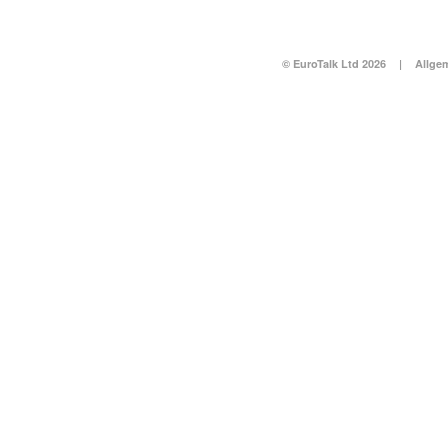
© EuroTalk Ltd 2026
|
Allge