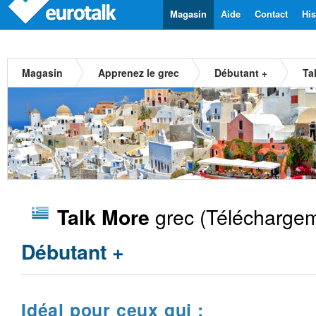
Magasin
Aide
Contact
His
Magasin
Apprenez le grec
Débutant +
Ta
grec
(Téléchargem
Talk More
Débutant +
Idéal pour ceux qui :