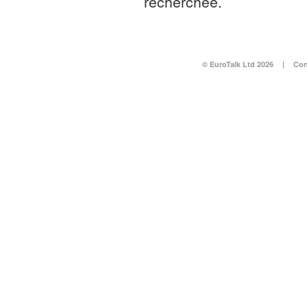
recherchée.
© EuroTalk Ltd 2026
|
Con