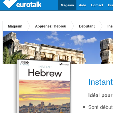
Magasin
Aide
Contact
His
Magasin
Apprenez l'hébreu
Débutant
In
Instan
Idéal pour
Sont début