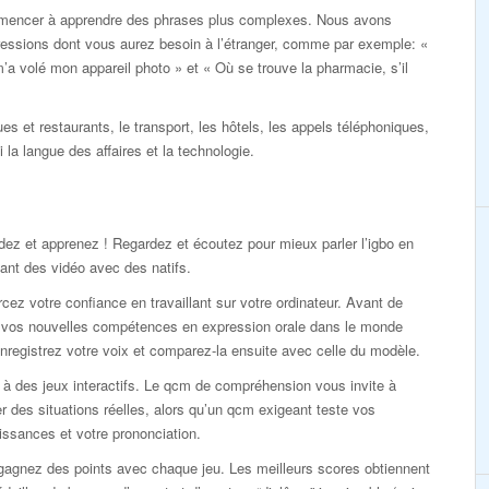
mencer à apprendre des phrases plus complexes. Nous avons
ressions dont vous aurez besoin à l’étranger, comme par exemple: «
’a volé mon appareil photo » et « Où se trouve la pharmacie, s’il
ues et restaurants, le transport, les hôtels, les appels téléphoniques,
i la langue des affaires et la technologie.
ez et apprenez ! Regardez et écoutez pour mieux parler l’igbo en
ant des vidéo avec des natifs.
cez votre confiance en travaillant sur votre ordinateur. Avant de
r vos nouvelles compétences en expression orale dans le monde
enregistrez votre voix et comparez-la ensuite avec celle du modèle.
à des jeux interactifs. Le qcm de compréhension vous invite à
r des situations réelles, alors qu’un qcm exigeant teste vos
ssances et votre prononciation.
gagnez des points avec chaque jeu. Les meilleurs scores obtiennent