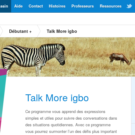
asin
Aide
Contact
Histoires
Professeurs
Ressources
Débutant +
Talk More igbo
Talk More igbo
Ce programme vous apprend des expressions
simples et utiles pour suivre des conversations dans
des situations quotidiennes. Avec ce programme
vous pourrez surmonter l’un des défis plus important