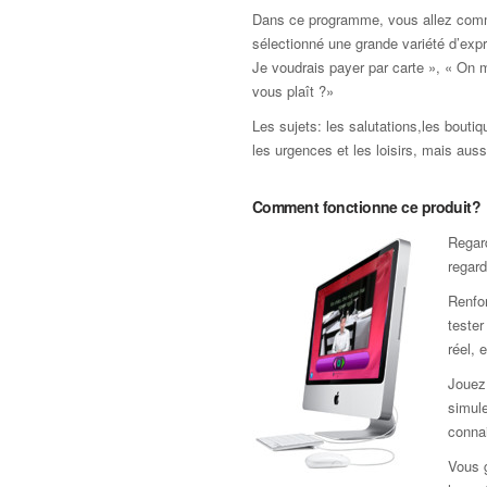
Dans ce programme, vous allez com
sélectionné une grande variété d’exp
Je voudrais payer par carte », « On m
vous plaît ?»
Les sujets: les salutations,les boutiq
les urgences et les loisirs, mais auss
Comment fonctionne ce produit?
Regard
regard
Renfor
teste
réel, 
Jouez 
simule
connai
Vous 