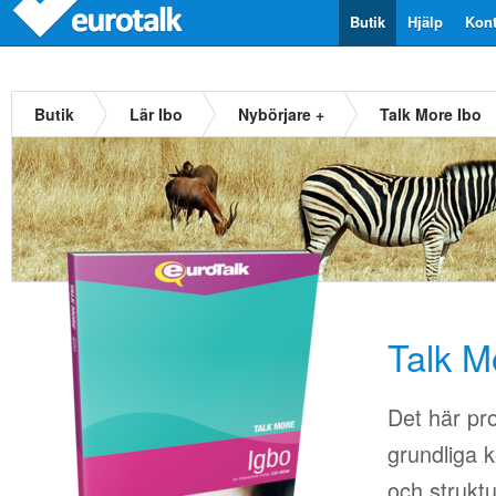
Butik
Hjälp
Kont
Butik
Lär Ibo
Nybörjare +
Talk More Ibo
Talk M
Det här pr
grundliga k
och strukt