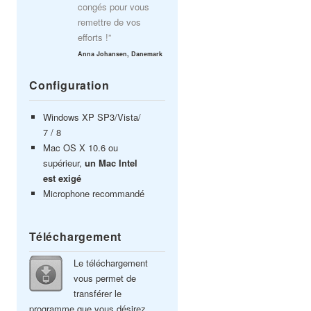
congés pour vous
remettre de vos
efforts !”
Anna Johansen, Danemark
Configuration
Windows XP SP3/Vista/
7 / 8
Mac OS X 10.6 ou
supérieur,
un Mac Intel
est exigé
Microphone recommandé
Téléchargement
Le téléchargement
vous permet de
transférer le
programme que vous désirez