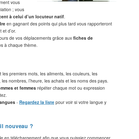
ement vous
iation ; vous
ent à celui d’un locuteur natif
.
dre
en gagnant des points qui plus tard vous rapporteront
 et d’or.
cours de vos déplacements grâce aux
fiches de
s à chaque thème.
 les premiers mots, les aliments, les couleurs, les
, les nombres, l’heure, les achats et les noms des pays.
hommes et femmes
répéter chaque mot ou expression
tez.
langues
-
Regardez la liste
pour voir si votre langue y
il nouveau ?
le en téléchargement afin que vous puissiez commencer