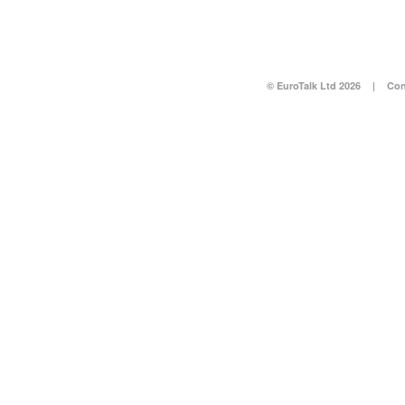
© EuroTalk Ltd 2026
|
Con