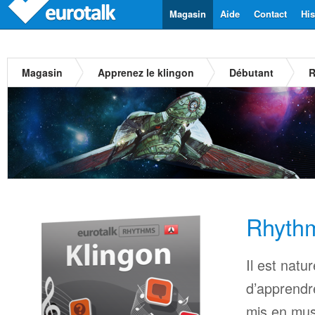
Magasin
Aide
Contact
His
Magasin
Apprenez le klingon
Débutant
R
Rhythm
Il est natu
d’apprendr
mis en mus