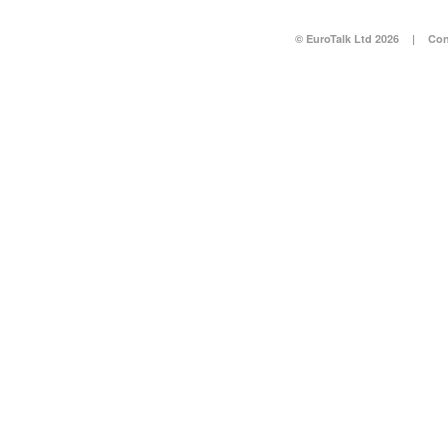
© EuroTalk Ltd 2026
|
Con