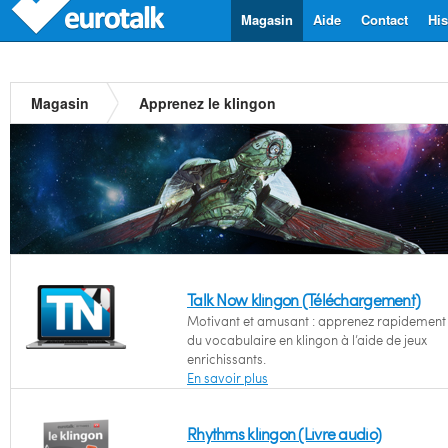
Magasin
Aide
Contact
His
Magasin
Apprenez le klingon
Talk Now klingon (Téléchargement)
Motivant et amusant : apprenez rapidement l
du vocabulaire en klingon à l’aide de jeux
enrichissants.
En savoir plus
Rhythms klingon (Livre audio)