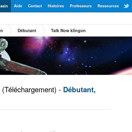
asin
Aide
Contact
Histoires
Professeurs
Ressources
on
Débutant
Talk Now klingon
(Téléchargement) -
Débutant,