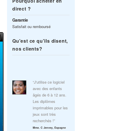
Pourquoi acheter en
direct ?
Garantie
Satisfait ou remboursé
Qu'est ce qu'ils disent,
nos clients?
“J'utilise ce logiciel
avec des enfants
âgés de 6 à 12 ans.
Les diplômes
imprimables pour les
jeux sont très
recherchés !”
Mme. C Jenvey, Espagne