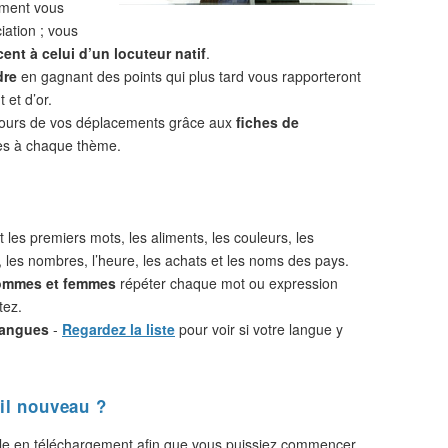
ement vous
iation ; vous
ent à celui d’un locuteur natif
.
dre
en gagnant des points qui plus tard vous rapporteront
 et d’or.
cours de vos déplacements grâce aux
fiches de
s à chaque thème.
 les premiers mots, les aliments, les couleurs, les
, les nombres, l’heure, les achats et les noms des pays.
hommes et femmes
répéter chaque mot ou expression
tez.
langues
-
Regardez la liste
pour voir si votre langue y
il nouveau ?
le en téléchargement afin que vous puissiez commencer