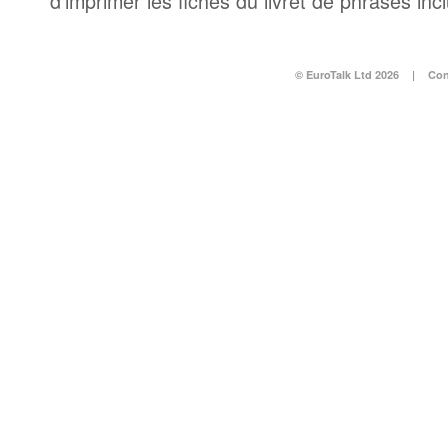
d’imprimer les fiches du livret de phrases in
© EuroTalk Ltd 2026
|
Con