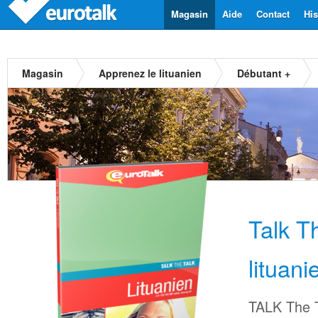
Magasin
Aide
Contact
His
Magasin
Apprenez le lituanien
Débutant +
Talk T
lituani
TALK The T