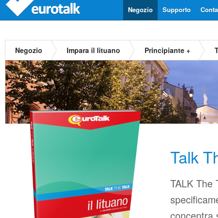
Negozio
Supporto
Contat
Negozio
Impara il lituano
Principiante +
T
Talk T
TALK The T
specificame
concentra s