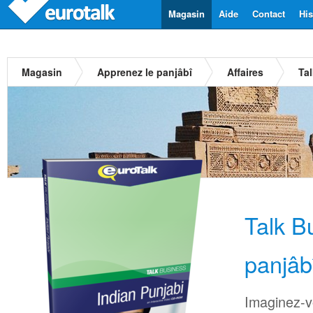
Magasin
Aide
Contact
His
Magasin
Apprenez le panjâbî
Affaires
Ta
Talk B
panjâb
Imaginez-v