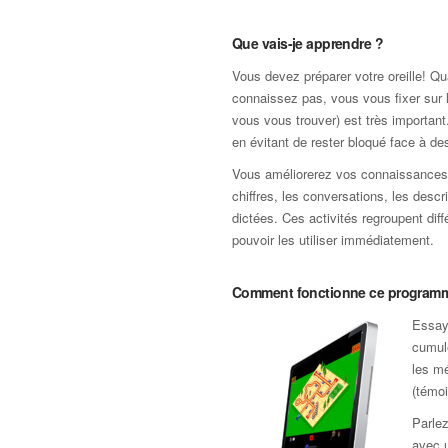
Que vais-je apprendre ?
Vous devez préparer votre oreille! 
connaissez pas, vous vous fixer sur lu
vous vous trouver) est très important
en évitant de rester bloqué face à 
Vous améliorerez vos connaissances p
chiffres, les conversations, les descr
dictées. Ces activités regroupent dif
pouvoir les utiliser immédiatement.
Comment fonctionne ce program
Essaye
cumule
les mé
(témoi
Parlez
avec u