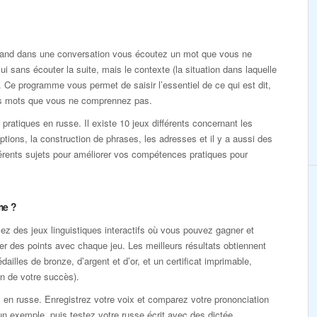
Quand dans une conversation vous écoutez un mot que vous ne
i sans écouter la suite, mais le contexte (la situation dans laquelle
. Ce programme vous permet de saisir l’essentiel de ce qui est dit,
des mots que vous ne comprennez pas.
ratiques en russe. Il existe 10 jeux différents concernant les
iptions, la construction de phrases, les adresses et il y a aussi des
férents sujets pour améliorer vos compétences pratiques pour
me ?
z des jeux linguistiques interactifs où vous pouvez gagner et
r des points avec chaque jeu. Les meilleurs résultats obtiennent
dailles de bronze, d’argent et d’or, et un certificat imprimable,
n de votre succès).
 en russe. Enregistrez votre voix et comparez votre prononciation
n exemple, puis testez votre russe écrit avec des dictée.