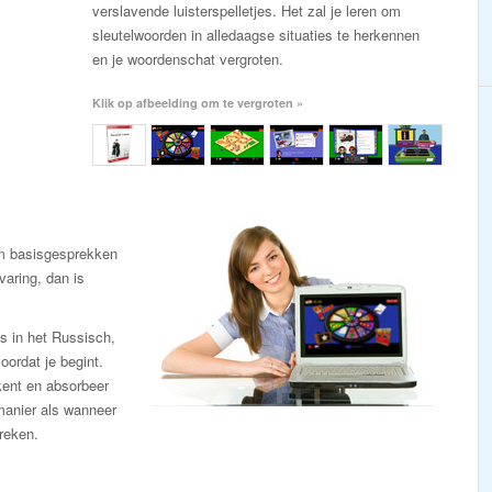
verslavende luisterspelletjes. Het zal je leren om
sleutelwoorden in alledaagse situaties te herkennen
en je woordenschat vergroten.
Klik op afbeelding om te vergroten »
m basisgesprekken
varing, dan is
is in het Russisch,
oordat je begint.
 kent en absorbeer
manier als wanneer
reken.