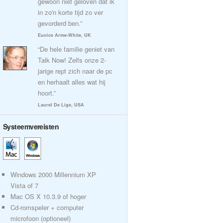
gewoon niet geloven dat ik
in zo'n korte tijd zo ver
gevorderd ben.”
Eunice Arme-White, UK
“De hele familie geniet van
Talk Now! Zelfs onze 2-
jarige rept zich naar de pc
en herhaalt alles wat hij
hoort.”
Laurel De Lige, USA
Systeemvereisten
Windows 2000 Millennium XP
Vista of 7
Mac OS X 10.3.9 of hoger
Cd-romspeler + computer
microfoon (optioneel)