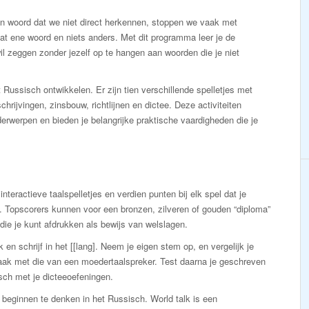
een woord dat we niet direct herkennen, stoppen we vaak met
dat ene woord en niets anders. Met dit programma leer je de
il zeggen zonder jezelf op te hangen aan woorden die je niet
 Russisch ontwikkelen. Er zijn tien verschillende spelletjes met
hrijvingen, zinsbouw, richtlijnen en dictee. Deze activiteiten
rwerpen en bieden je belangrijke praktische vaardigheden die je
interactieve taalspelletjes en verdien punten bij elk spel dat je
. Topscorers kunnen voor een bronzen, zilveren of gouden “diploma”
die je kunt afdrukken als bewijs van welslagen.
 en schrijf in het [[lang]. Neem je eigen stem op, en vergelijk je
raak met die van een moedertaalspreker. Test daarna je geschreven
sch met je dicteeoefeningen.
 beginnen te denken in het Russisch. World talk is een