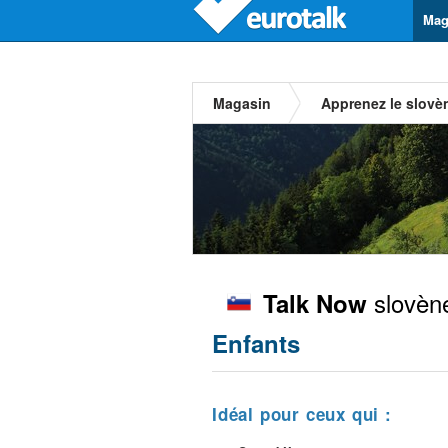
Mag
Magasin
Apprenez le slovè
slovèn
Talk Now
Enfants
Idéal pour ceux qui :