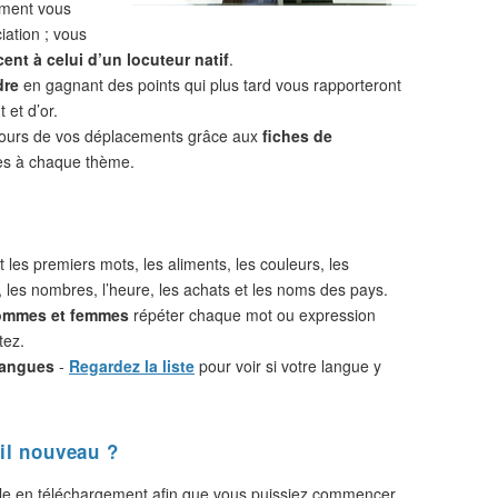
ement vous
iation ; vous
ent à celui d’un locuteur natif
.
dre
en gagnant des points qui plus tard vous rapporteront
 et d’or.
cours de vos déplacements grâce aux
fiches de
s à chaque thème.
 les premiers mots, les aliments, les couleurs, les
, les nombres, l’heure, les achats et les noms des pays.
hommes et femmes
répéter chaque mot ou expression
tez.
langues
-
Regardez la liste
pour voir si votre langue y
il nouveau ?
le en téléchargement afin que vous puissiez commencer