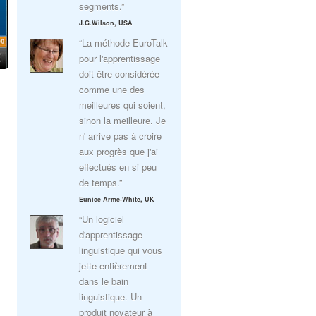
segments.”
J.G.Wilson, USA
“La méthode EuroTalk
pour l'apprentissage
doit être considérée
comme une des
meilleures qui soient,
sinon la meilleure. Je
n' arrive pas à croire
aux progrès que j'ai
effectués en si peu
de temps.”
Eunice Arme-White, UK
“Un logiciel
d'apprentissage
linguistique qui vous
jette entièrement
dans le bain
linguistique. Un
produit novateur à