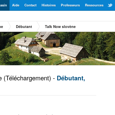
asin
Aide
Contact
Histoires
Professeurs
Ressources
ne
Débutant
Talk Now slovène
e
(Téléchargement) -
Débutant,