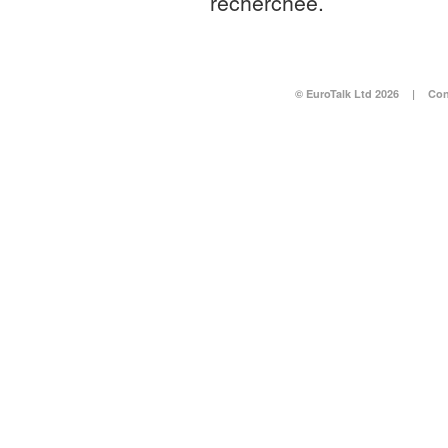
recherchée.
© EuroTalk Ltd 2026
|
Con