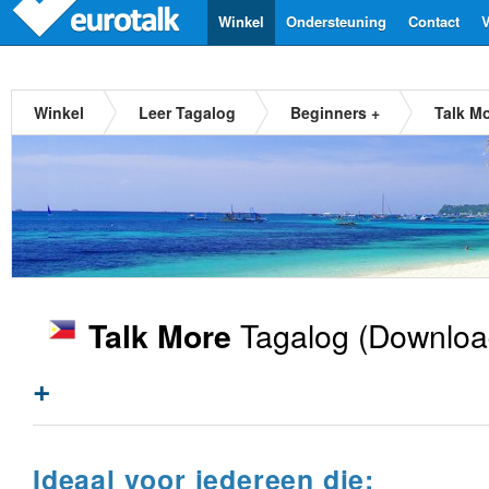
Winkel
Ondersteuning
Contact
V
Winkel
Leer Tagalog
Beginners +
Talk M
Tagalog
(Downloa
Talk More
+
Ideaal voor iedereen die: