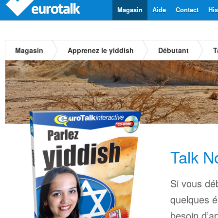
Magasin
Aide
Contact
His
Magasin
Apprenez le yiddish
Débutant
T
Talk N
Si vous déb
quelques é
besoin d’a