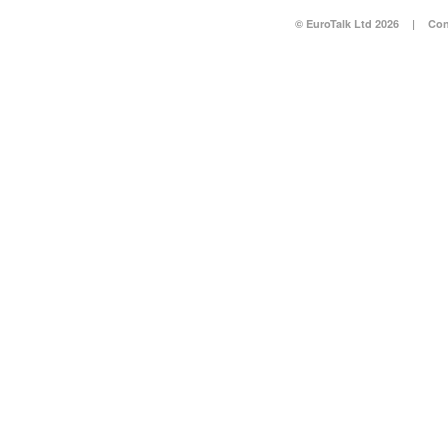
© EuroTalk Ltd 2026
|
Con