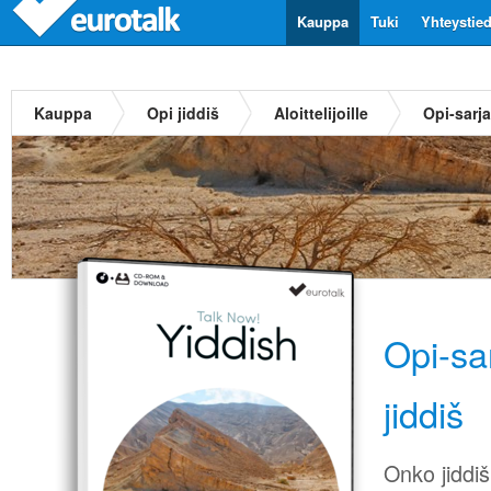
Kauppa
Tuki
Yhteystie
Kauppa
Opi jiddiš
Aloittelijoille
Opi-sarja
Opi-sa
jiddiš
Onko jiddiš