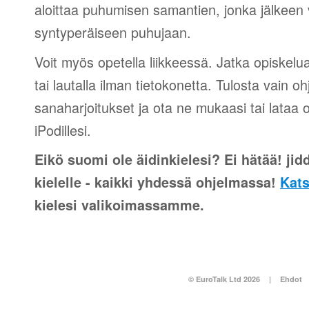
aloittaa puhumisen samantien, jonka jälkeen v
syntyperäiseen puhujaan.
Voit myös opetella liikkeessä. Jatka opiskelu
tai lautalla ilman tietokonetta. Tulosta vain o
sanaharjoitukset ja ota ne mukaasi tai lataa 
iPodillesi.
Eikö suomi ole äidinkielesi? Ei hätää! jidd
kielelle - kaikki yhdessä ohjelmassa!
Kats
kielesi valikoimassamme.
© EuroTalk Ltd 2026
|
Ehdot