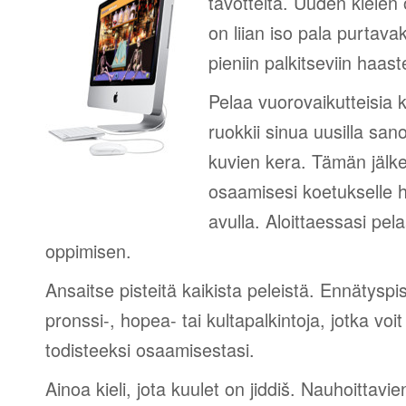
tavotteita. Uuden kielen
on liian iso pala purtava
pieniin palkitseviin haaste
Pelaa vuorovaikutteisia k
ruokkii sinua uusilla sano
kuvien kera. Tämän jälk
osaamisesi koetukselle h
avulla. Aloittaessasi pel
oppimisen.
Ansaitse pisteitä kaikista peleistä. Ennätyspis
pronssi-, hopea- tai kultapalkintoja, jotka voi
todisteeksi osaamisestasi.
Ainoa kieli, jota kuulet on jiddiš. Nauhoittavie