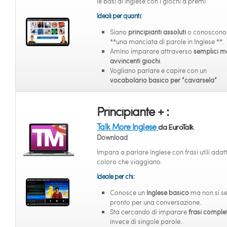
le basi di Inglese con i giochi a premi.
Ideali per quanti:
Siano
principianti assoluti
o conoscono 
**una manciata di parole in Inglese **.
Amino imparare attraverso
semplici m
avvincenti giochi
.
Vogliano parlare e capire con un
vocabolario basico per “cavarsela”
Principiante + :
Talk More Inglese
da EuroTalk
Download
Impara a parlare Inglese con frasi utili adat
coloro che viaggiano.
Ideale per chi:
Conosce un
Inglese basico
ma non si s
pronto per una conversazione.
Sta cercando di imparare
frasi comple
invece di singole parole.