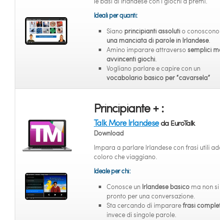
le basi di Irlandese con i giochi a premi.
Ideali per quanti:
Siano
principianti assoluti
o conoscono 
una manciata di parole in Irlandese
.
Amino imparare attraverso
semplici m
avvincenti giochi
.
Vogliano parlare e capire con un
vocabolario basico per “cavarsela”
Principiante + :
Talk More Irlandese
da EuroTalk
Download
Impara a parlare Irlandese con frasi utili ad
coloro che viaggiano.
Ideale per chi:
Conosce un
Irlandese basico
ma non si
pronto per una conversazione.
Sta cercando di imparare
frasi comple
invece di singole parole.