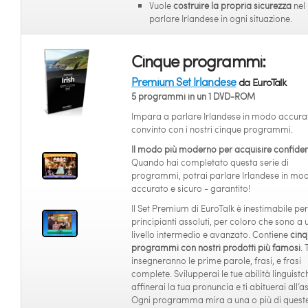
Vuole
costruire la propria sicurezza
nel
parlare Irlandese in ogni situazione.
Cinque programmi:
Premium Set Irlandese
da EuroTalk
5 programmi in un 1 DVD-ROM
Impara a parlare Irlandese in modo accura
convinto con i nostri cinque programmi.
Il modo più moderno per acquisire confide
Quando hai completato questa serie di
programmi, potrai parlare Irlandese in mo
accurato e sicuro - garantito!
Il Set Premium di EuroTalk è inestimabile per
principianti assoluti, per coloro che sono a 
livello intermedio e avanzato. Contiene
cinq
programmi con nostri prodotti più famosi
. 
insegneranno le prime parole, frasi, e frasi
complete. Svilupperai le tue abilità linguistc
affinerai la tua pronuncia e ti abituerai all’a
Ogni programma mira a una o più di queste