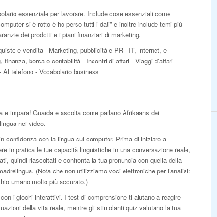
bolario essenziale per lavorare. Include cose essenziali come
omputer si è rotto è ho perso tutti i dati” e inoltre include temi più
anzie dei prodotti e i piani finanziari di marketing.
isto e vendita - Marketing, pubblicità e PR - IT, Internet, e-
anza, borsa e contabilità - Incontri di affari - Viaggi d’affari -
- Al telefono - Vocabolario business
a e impara! Guarda e ascolta come parlano Afrikaans dei
ingua nei video.
in confidenza con la lingua sul computer. Prima di iniziare a
re in pratica le tue capacità linguistiche in una conversazione reale,
rati, quindi riascoltati e confronta la tua pronuncia con quella della
adrelingua. (Nota che non utilizziamo voci elettroniche per l’analisi:
chio umano molto più accurato.)
con i giochi interattivi. I test di comprensione ti aiutano a reagire
ituazioni della vita reale, mentre gli stimolanti quiz valutano la tua