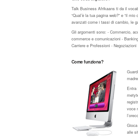
Talk Business Afrikaans ti da il voca
“Qual’è la tua pagina web?” e “il mio c
avanzati come i tassi di cambio, le gar
Gli argomenti sono: - Commercio, acqu
commerce e comunicazioni - Banking, fin
Carriere e Professioni - Negoziazioni 
Come funziona?
Guard
madrel
Entra 
metyte
regist
voce m
l’orec
Gioca 
alle s