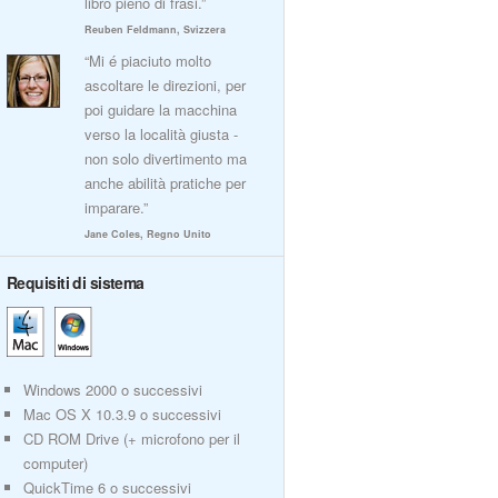
libro pieno di frasi.”
Reuben Feldmann, Svizzera
“Mi é piaciuto molto
ascoltare le direzioni, per
poi guidare la macchina
verso la località giusta -
non solo divertimento ma
anche abilità pratiche per
imparare.”
Jane Coles, Regno Unito
Requisiti di sistema
Windows 2000 o successivi
Mac OS X 10.3.9 o successivi
CD ROM Drive (+ microfono per il
computer)
QuickTime 6 o successivi