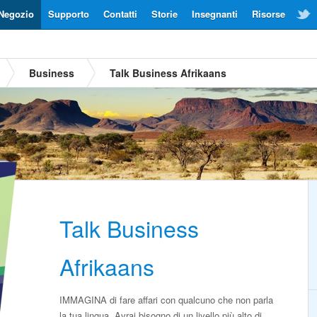
Negozio
Supporto
Contatti
Storie
Insegnanti
Risorse
Business
Talk Business Afrikaans
Talk Business
Afrikaans
IMMAGINA di fare affari con qualcuno che non parla
la tua lingua. Avrai bisogno di un livello più alto di