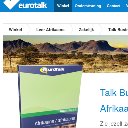
Winkel
Ondersteuning
Contact
V
Winkel
Leer Afrikaans
Zakelijk
Talk Busi
Talk B
Afrika
Zie jezelf