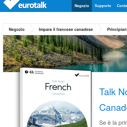
Negozio
Supporto
Contat
Negozio
Impara il francese canadese
Principian
Talk N
Canad
Se è la pri