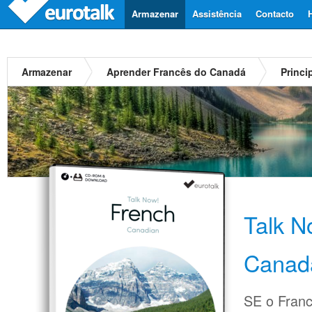
Armazenar
Assistência
Contacto
Armazenar
Aprender Francês do Canadá
Princi
Talk N
Canad
SE o Fran