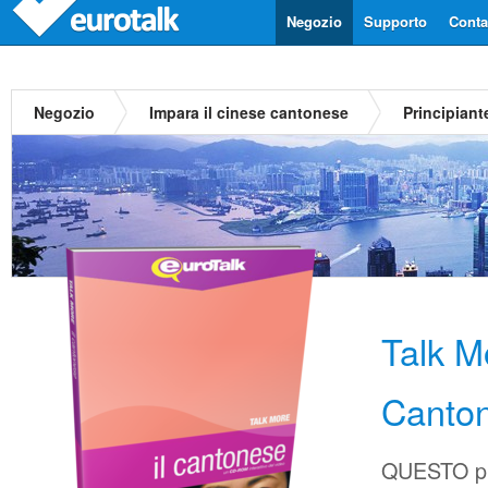
Negozio
Supporto
Contat
Negozio
Impara il cinese cantonese
Principiant
Talk M
Canto
QUESTO pr