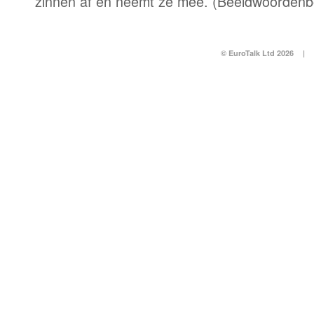
zinnen af en neemt ze mee. (Beeldwoordenb
© EuroTalk Ltd 2026
|