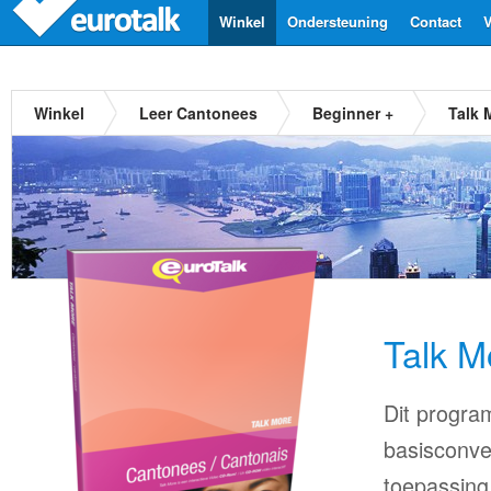
Winkel
Ondersteuning
Contact
V
Winkel
Leer Cantonees
Beginner +
Talk 
Talk M
Dit progra
basisconve
toepassing 