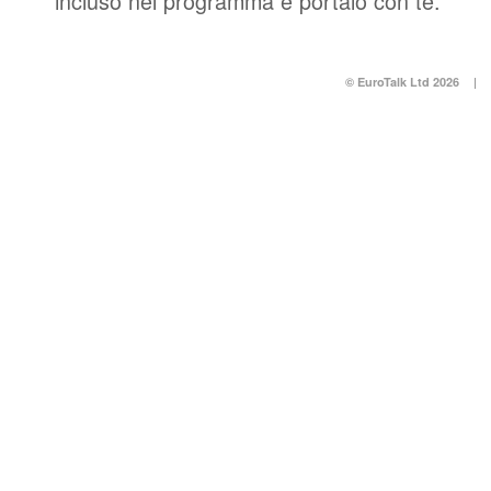
incluso nel programma e portalo con te.
© EuroTalk Ltd 2026
|