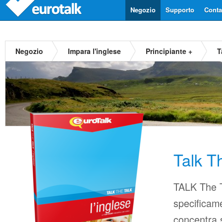
Negozio
Supporto
Contat
Negozio
Impara l'inglese
Principiante +
T
Talk T
TALK The T
specificame
concentra s