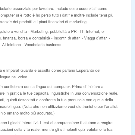
bolario essenziale per lavorare. Include cose essenziali come
omputer si è rotto è ho perso tutti i dati” e inoltre include temi più
anzie dei prodotti e i piani finanziari di marketing.
isto e vendita - Marketing, pubblicità e PR - IT, Internet, e-
anza, borsa e contabilità - Incontri di affari - Viaggi d’affari -
- Al telefono - Vocabolario business
a e impara! Guarda e ascolta come parlano Esperanto dei
ingua nei video.
in confidenza con la lingua sul computer. Prima di iniziare a
re in pratica le tue capacità linguistiche in una conversazione reale,
rati, quindi riascoltati e confronta la tua pronuncia con quella della
adrelingua. (Nota che non utilizziamo voci elettroniche per l’analisi:
chio umano molto più accurato.)
con i giochi interattivi. I test di comprensione ti aiutano a reagire
ituazioni della vita reale, mentre gli stimolanti quiz valutano la tua