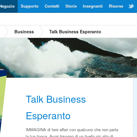
Negozio
Supporto
Contatti
Storie
Insegnanti
Risorse
Business
Talk Business Esperanto
Talk Business
Esperanto
IMMAGINA di fare affari con qualcuno che non parla
la tua lingua. Avrai bisogno di un livello più alto di