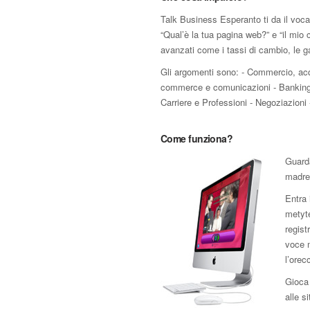
Talk Business Esperanto ti da il voca
“Qual’è la tua pagina web?” e “il mio c
avanzati come i tassi di cambio, le gar
Gli argomenti sono: - Commercio, acqu
commerce e comunicazioni - Banking, fin
Carriere e Professioni - Negoziazioni 
Come funziona?
Guard
madrel
Entra 
metyte
regist
voce m
l’orec
Gioca 
alle s