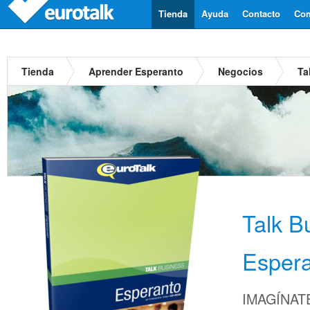
Tienda
Ayuda
Contacto
Com
Tienda
Aprender Esperanto
Negocios
Ta
Talk B
Esper
IMAGÍNATE