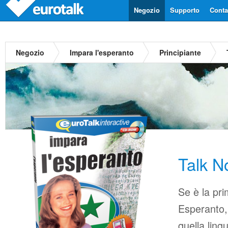
Negozio
Supporto
Contat
Negozio
Impara l'esperanto
Principiante
Talk N
Se è la pri
Esperanto, 
quella ling