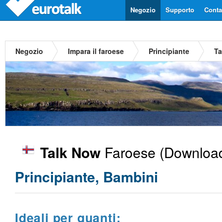
Negozio
Supporto
Contat
Negozio
Impara il faroese
Principiante
Ta
Faroese
(Download
Talk Now
Principiante, Bambini
Ideali per quanti: