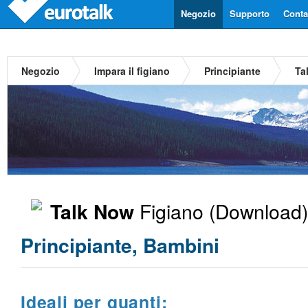
Negozio
Supporto
Contat
Negozio
Impara il figiano
Principiante
Ta
Figiano
(Download)
Talk Now
Principiante, Bambini
Ideali per quanti: