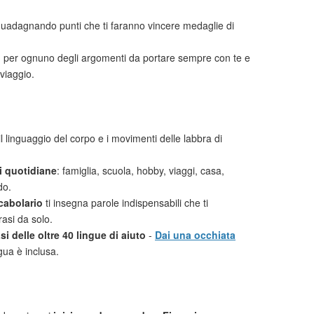
uadagnando punti che ti faranno vincere medaglie di
i
per ognuno degli argomenti da portare sempre con te e
viaggio.
l linguaggio del corpo e i movimenti delle labbra di
ni quotidiane
: famiglia, scuola, hobby, viaggi, casa,
do.
cabolario
ti insegna parole indispensabili che ti
rasi da solo.
i delle oltre 40 lingue di aiuto
-
Dai una occhiata
gua è inclusa.