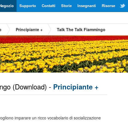
Negozio
Supporto
Contatti
Storie
Insegnanti
Risorse
o
Principiante +
Talk The Talk Fiammingo
ngo
(Download) -
Principiante +
ogliono imparare un ricco vocabolario di socializzazione