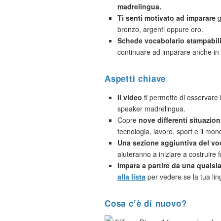
madrelingua.
Ti senti motivato ad imparare
g
bronzo, argenti oppure oro.
Schede vocabolario stampabil
continuare ad imparare anche in 
Aspetti chiave
Il video
ti permette di osservare i
speaker madrelingua.
Copre
nove differenti situazio
tecnologia, lavoro, sport e il mon
Una sezione aggiuntiva del vo
aiuteranno a iniziare a costruire f
Impara a partire da una qualsias
alla lista
per vedere se la tua lin
Cosa c’è di nuovo?