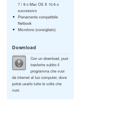
7 / 8 o Mac OS X 10.6 o
successivo
Pienamente compatibile
Netbook
Microfono (consigliato)
Download
Con un download, puoi
trasferire subito il
programma che vuoi
da internet al tuo computer, dove
potrai usarlo tutte le volte che
vuoi.