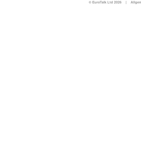
© EuroTalk Ltd 2026
|
Allge