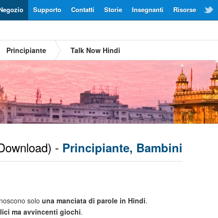
Negozio
Supporto
Contatti
Storie
Insegnanti
Risorse
Principiante
Talk Now Hindi
Download) -
Principiante, Bambini
noscono solo
una manciata di parole in Hindi
.
ici ma avvincenti giochi
.