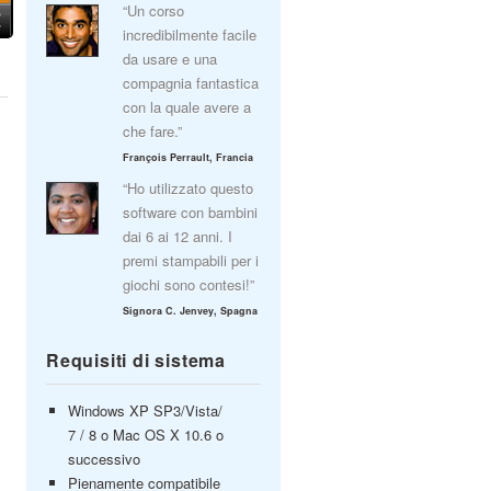
“Un corso
incredibilmente facile
da usare e una
compagnia fantastica
con la quale avere a
che fare.”
François Perrault, Francia
“Ho utilizzato questo
software con bambini
dai 6 ai 12 anni. I
premi stampabili per i
giochi sono contesi!”
Signora C. Jenvey, Spagna
Requisiti di sistema
Windows XP SP3/Vista/
7 / 8 o Mac OS X 10.6 o
successivo
Pienamente compatibile