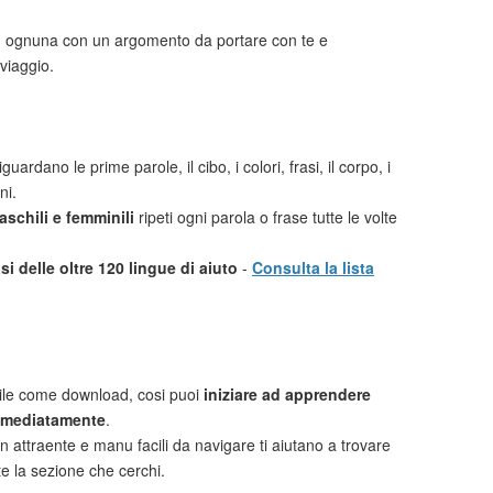
i
ognuna con un argomento da portare con te e
viaggio.
guardano le prime parole, il cibo, i colori, frasi, il corpo, i
ni.
schili e femminili
ripeti ogni parola o frase tutte le volte
i delle oltre 120 lingue di aiuto
-
Consulta la lista
ile come download, cosi puoi
iniziare ad apprendere
mmediatamente
.
n attraente e manu facili da navigare ti aiutano a trovare
te la sezione che cerchi.