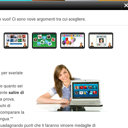
e vuoi! Ci sono nove argomenti tra cui scegliere.
e
per svariate
re quanto sei
mente
salire di
la prova.
chi di
**comparare la
ingua **
uadagnando punti che ti faranno vincere medaglie di