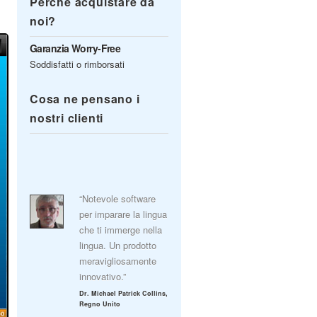
Perché acquistare da
noi?
Garanzia Worry-Free
Soddisfatti o rimborsati
Cosa ne pensano i
nostri clienti
“Notevole software
per imparare la lingua
che ti immerge nella
lingua. Un prodotto
meravigliosamente
innovativo.”
Dr. Michael Patrick Collins,
Regno Unito