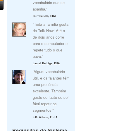
vocabulário que se
apanha.”
Burt Sellers, EUA
“Toda a família gosta
do Talk Now! Até o
de dois anos corre
para o computador e
repete tudo o que
ouve.”
Laurel De Lige, EUA
“Algum vocabulário
útil, e os falantes têm
uma pronúncia
excelente. Também
gosto do facto de ser
fácil repetir os
segmentos.”
J.G. Wilson, E.U.A.
Requisitos do Sistema