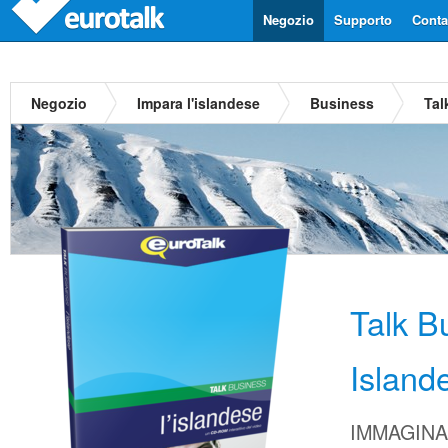
Negozio
Supporto
Contat
Negozio
Impara l'islandese
Business
Tal
Talk B
Island
IMMAGINA d