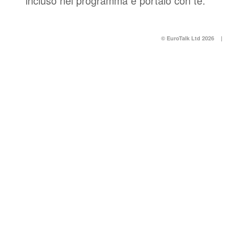
incluso nel programma e portalo con te.
© EuroTalk Ltd 2026
|