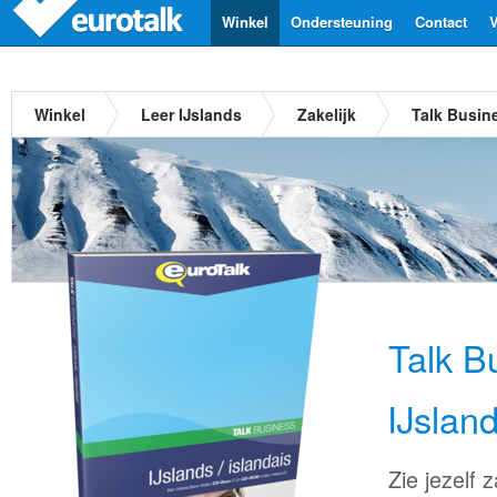
Winkel
Ondersteuning
Contact
V
Winkel
Leer IJslands
Zakelijk
Talk Busin
Talk B
IJslan
Zie jezelf