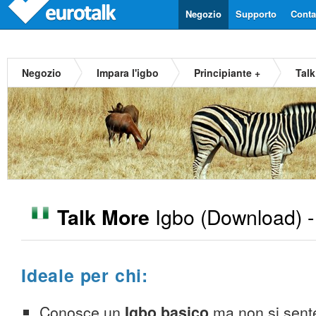
Negozio
Supporto
Contat
Negozio
Impara l'igbo
Principiante +
Talk
Igbo
(Download) 
Talk More
Ideale per chi:
Conosce un
Igbo basico
ma non si sent