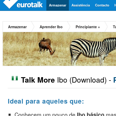
Armazenar
Assistência
Contacto
Armazenar
Aprender Ibo
Principiante +
T
Ibo
(Download) -
Talk More
Ideal para aqueles que:
Conhecem um pouco de
Ibo básico
mas