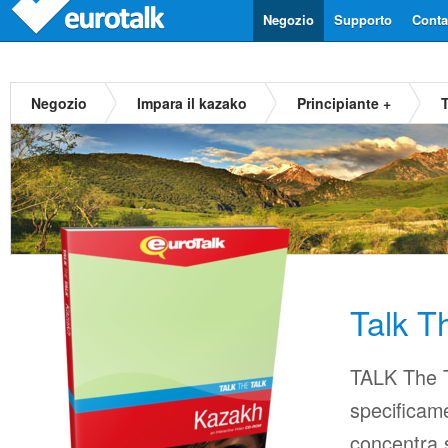
Negozio
Supporto
Contat
Negozio
Impara il kazako
Principiante +
Talk T
TALK The T
specificame
concentra s