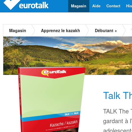
Magasin
Aide
Contact
His
Magasin
Apprenez le kazakh
Débutant +
Talk T
TALK The T
gardant à l
adolescents