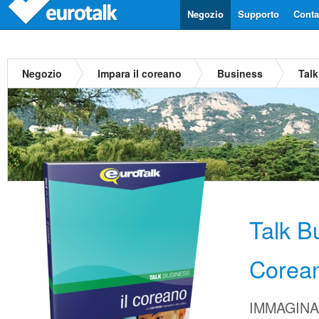
Negozio
Supporto
Contat
Negozio
Impara il coreano
Business
Tal
Talk B
Corea
IMMAGINA d