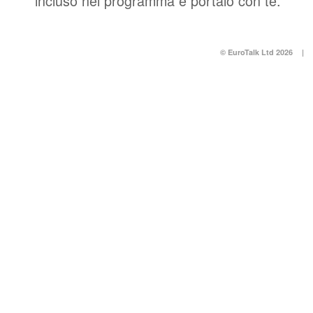
incluso nel programma e portalo con te.
© EuroTalk Ltd 2026
|