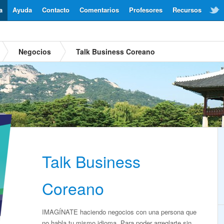
a
Ayuda
Contacto
Comentarios
Profesores
Recursos
Negocios
Talk Business Coreano
Talk Business
Coreano
IMAGÍNATE haciendo negocios con una persona que
no habla tu mismo idioma. Para poder arreglarte sin