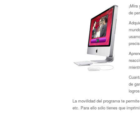
¡Mira
de pe
Adquie
mundo 
usamo
precis
Aprend
reacci
mient
Cuant
de gan
logros
La movilidad del programa te permite 
etc. Para ello sólo tienes que imprimir