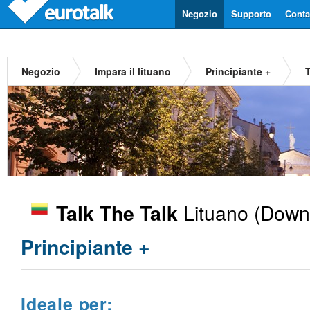
Negozio
Supporto
Contat
Negozio
Impara il lituano
Principiante +
T
Lituano
(Downl
Talk The Talk
Principiante +
Ideale per: