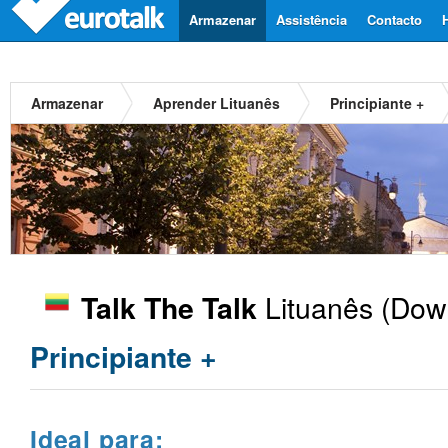
Armazenar
Assistência
Contacto
Armazenar
Aprender Lituanês
Principiante +
Lituanês
(Down
Talk The Talk
Principiante +
Ideal para: