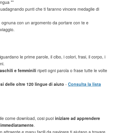
ingua **
uadagnando punti che ti faranno vincere medaglie di
i
ognuna con un argomento da portare con te e
viaggio.
guardano le prime parole, il cibo, i colori, frasi, il corpo, i
ni.
schili e femminili
ripeti ogni parola o frase tutte le volte
i delle oltre 120 lingue di aiuto
-
Consulta la lista
ile come download, cosi puoi
iniziare ad apprendere
 immediatamente
.
n attraente e manu facili da navigare ti aiutano a trovare