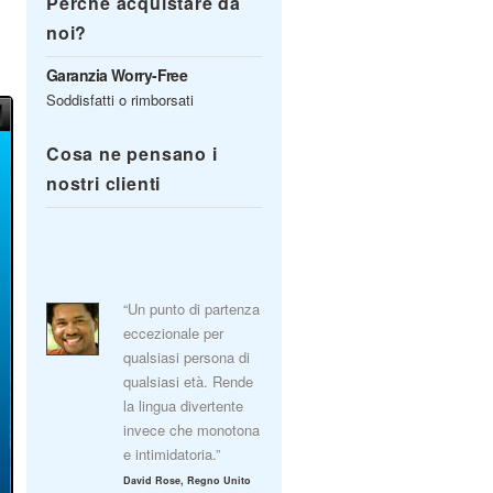
Perché acquistare da
noi?
Garanzia Worry-Free
Soddisfatti o rimborsati
Cosa ne pensano i
nostri clienti
“Un punto di partenza
eccezionale per
qualsiasi persona di
qualsiasi età. Rende
la lingua divertente
invece che monotona
e intimidatoria.”
David Rose, Regno Unito