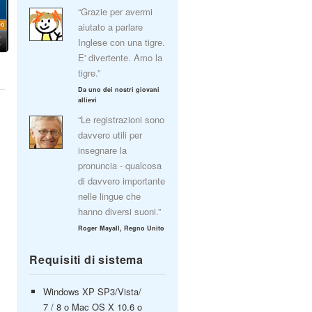
“Grazie per avermi
aiutato a parlare
Inglese con una tigre.
E' divertente. Amo la
tigre.”
Da uno dei nostri giovani
allievi
“Le registrazioni sono
davvero utili per
insegnare la
pronuncia - qualcosa
di davvero importante
nelle lingue che
hanno diversi suoni.”
Roger Mayall, Regno Unito
Requisiti di sistema
Windows XP SP3/Vista/
7 / 8 o Mac OS X 10.6 o