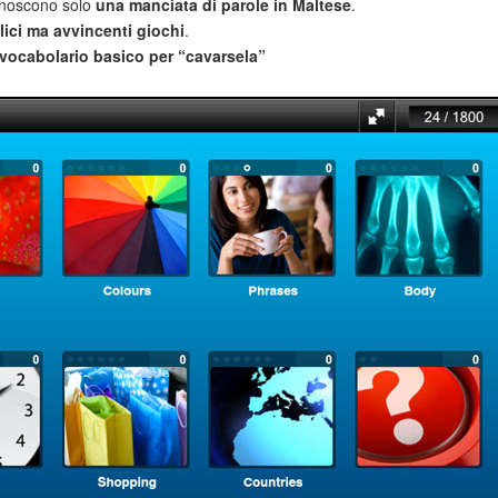
noscono solo
una manciata di parole in Maltese
.
ici ma avvincenti giochi
.
vocabolario basico per “cavarsela”