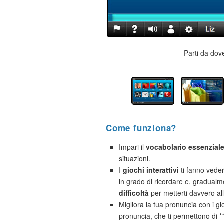
Parti da dov
Come funziona?
Impari il
vocabolario essenzial
situazioni.
I
giochi interattivi
ti fanno vede
in grado di ricordare e, gradual
difficoltà
per metterti davvero al
Migliora la tua pronuncia con i gio
pronuncia, che ti permettono di 