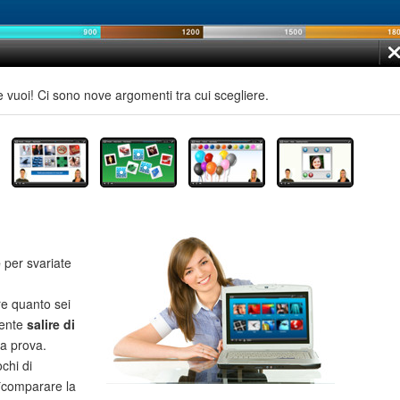
e vuoi! Ci sono nove argomenti tra cui scegliere.
e
per svariate
re quanto sei
mente
salire di
la prova.
chi di
**comparare la