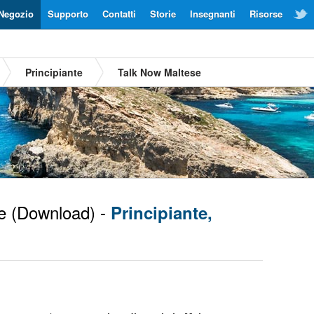
Negozio
Supporto
Contatti
Storie
Insegnanti
Risorse
Principiante
Talk Now Maltese
e
(Download) -
Principiante,